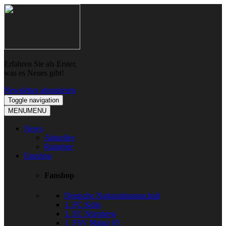
Skip
Skip
to
to
navigation
content
Erfahren Sie als Erster,
was es Neues gibt!
Newsletter abonnieren
Toggle navigation
MENU
MENU
News
Aktuelles
Ratgeber
Fanshop
Fanshop
Deutsche Nationalmannschaft
1. FC Köln
1. FC Nürnberg
1. FSV Mainz 05