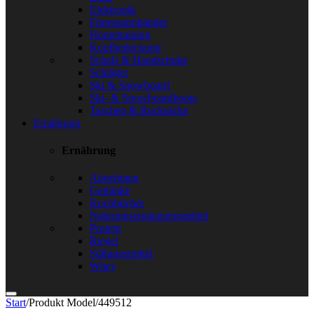
Elektronik
Fitnessarmbänder
Hometraining
Kopfbedeckung
Schals & Handschuhe
Schläger
Ski & Snowboard
Ski- & Snowboardboots
Taschen & Rucksäcke
Ernährung
Ernährung
Abnehmen
Getränke
Kochbücher
Nahrungsergänzungsmittel
Protein
Riegel
Süßungsmittel
Whey
Start
/
Produkt Model
/
449512