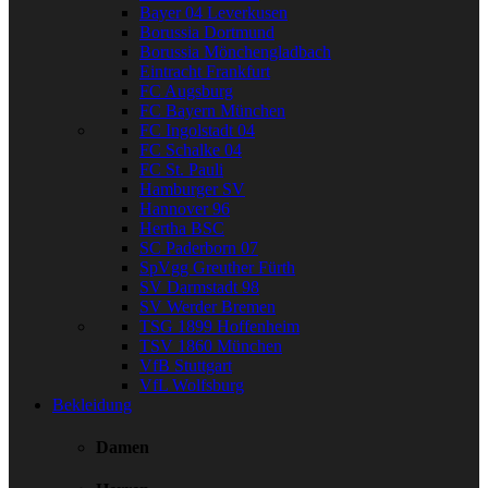
Bayer 04 Leverkusen
Borussia Dortmund
Borussia Mönchengladbach
Eintracht Frankfurt
FC Augsburg
FC Bayern München
FC Ingolstadt 04
FC Schalke 04
FC St. Pauli
Hamburger SV
Hannover 96
Hertha BSC
SC Paderborn 07
SpVgg Greuther Fürth
SV Darmstadt 98
SV Werder Bremen
TSG 1899 Hoffenheim
TSV 1860 München
VfB Stuttgart
VfL Wolfsburg
Bekleidung
Damen