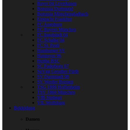
Bayer 04 Leverkusen
Borussia Dortmund
Borussia Mönchengladbach
Eintracht Frankfurt
FC Augsburg
FC Bayern München
FC Ingolstadt 04
FC Schalke 04
FC St. Pauli
Hamburger SV
Hannover 96
Hertha BSC
SC Paderborn 07
SpVgg Greuther Fürth
SV Darmstadt 98
SV Werder Bremen
TSG 1899 Hoffenheim
TSV 1860 München
VfB Stuttgart
VfL Wolfsburg
Bekleidung
Damen