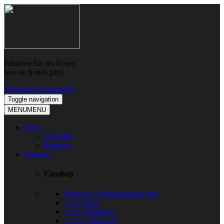
Skip
Skip
to
to
navigation
content
Erfahren Sie als Erster,
was es Neues gibt!
Newsletter abonnieren
Toggle navigation
MENU
MENU
News
Aktuelles
Ratgeber
Fanshop
Fanshop
Deutsche Nationalmannschaft
1. FC Köln
1. FC Nürnberg
1. FSV Mainz 05