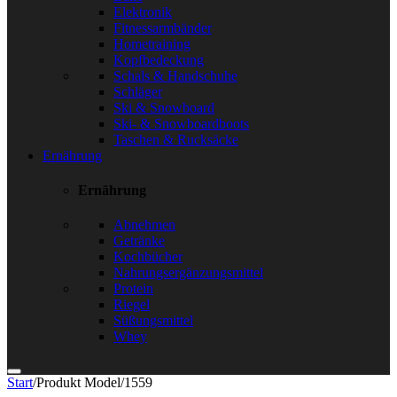
Elektronik
Fitnessarmbänder
Hometraining
Kopfbedeckung
Schals & Handschuhe
Schläger
Ski & Snowboard
Ski- & Snowboardboots
Taschen & Rucksäcke
Ernährung
Ernährung
Abnehmen
Getränke
Kochbücher
Nahrungsergänzungsmittel
Protein
Riegel
Süßungsmittel
Whey
Start
/
Produkt Model
/
1559