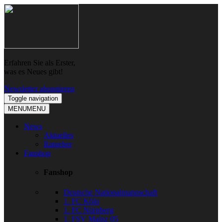
Skip
Skip
to
to
navigation
content
Erfahren Sie als Erster,
was es Neues gibt!
Newsletter abonnieren
Toggle navigation
MENU
MENU
News
Aktuelles
Ratgeber
Fanshop
Fanshop
Deutsche Nationalmannschaft
1. FC Köln
1. FC Nürnberg
1. FSV Mainz 05