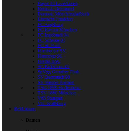
Bayer 04 Leverkusen
Borussia Dortmund
Borussia Mönchengladbach
Eintracht Frankfurt
FC Augsburg
FC Bayern München
FC Ingolstadt 04
FC Schalke 04
FC St. Pauli
Hamburger SV
Hannover 96
Hertha BSC
SC Paderborn 07
SpVgg Greuther Fürth
SV Darmstadt 98
SV Werder Bremen
TSG 1899 Hoffenheim
TSV 1860 München
VfB Stuttgart
VfL Wolfsburg
Bekleidung
Damen