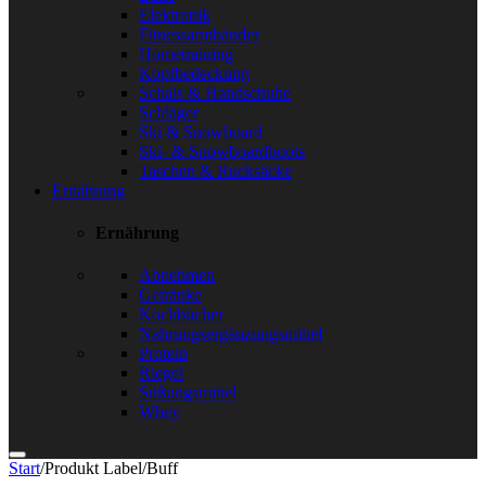
Elektronik
Fitnessarmbänder
Hometraining
Kopfbedeckung
Schals & Handschuhe
Schläger
Ski & Snowboard
Ski- & Snowboardboots
Taschen & Rucksäcke
Ernährung
Ernährung
Abnehmen
Getränke
Kochbücher
Nahrungsergänzungsmittel
Protein
Riegel
Süßungsmittel
Whey
Start
/
Produkt Label
/
Buff