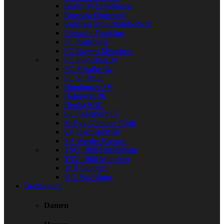
Bayer 04 Leverkusen
Borussia Dortmund
Borussia Mönchengladbach
Eintracht Frankfurt
FC Augsburg
FC Bayern München
FC Ingolstadt 04
FC Schalke 04
FC St. Pauli
Hamburger SV
Hannover 96
Hertha BSC
SC Paderborn 07
SpVgg Greuther Fürth
SV Darmstadt 98
SV Werder Bremen
TSG 1899 Hoffenheim
TSV 1860 München
VfB Stuttgart
VfL Wolfsburg
Bekleidung
Damen