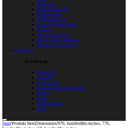
Elektronik
Fitnessarmbänder
Hometraining
Kopfbedeckung
Schals & Handschuhe
Schläger
Ski & Snowboard
Ski- & Snowboardboots
Taschen & Rucksäcke
Ernährung
Ernährung
Abnehmen
Getränke
Kochbücher
Nahrungsergänzungsmittel
Protein
Riegel
Süßungsmittel
Whey
Start
/
Produkt ItemDimensions
/
976, hundredths-inches, 776,