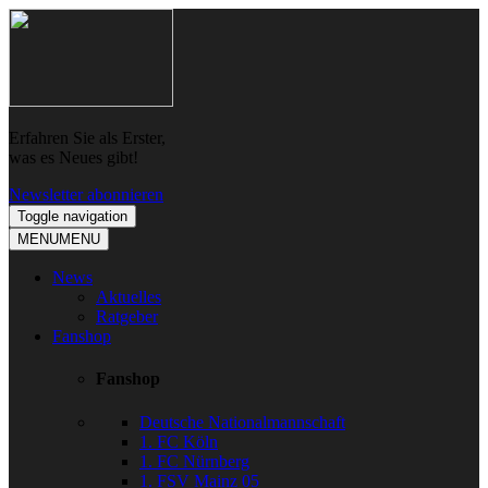
Skip
Skip
to
to
navigation
content
Erfahren Sie als Erster,
was es Neues gibt!
Newsletter abonnieren
Toggle navigation
MENU
MENU
News
Aktuelles
Ratgeber
Fanshop
Fanshop
Deutsche Nationalmannschaft
1. FC Köln
1. FC Nürnberg
1. FSV Mainz 05