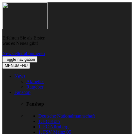
Skip
Skip
to
to
navigation
content
Erfahren Sie als Erster,
was es Neues gibt!
Newsletter abonnieren
Toggle navigation
MENU
MENU
News
Aktuelles
Ratgeber
Fanshop
Fanshop
Deutsche Nationalmannschaft
1. FC Köln
1. FC Nürnberg
1. FSV Mainz 05