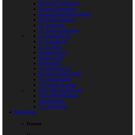
Bayer 04 Leverkusen
Borussia Dortmund
Borussia Mönchengladbach
Eintracht Frankfurt
FC Augsburg
FC Bayern München
FC Ingolstadt 04
FC Schalke 04
FC St. Pauli
Hamburger SV
Hannover 96
Hertha BSC
SC Paderborn 07
SpVgg Greuther Fürth
SV Darmstadt 98
SV Werder Bremen
TSG 1899 Hoffenheim
TSV 1860 München
VfB Stuttgart
VfL Wolfsburg
Bekleidung
Damen