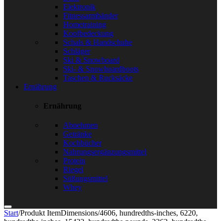
Elektronik
Fitnessarmbänder
Hometraining
Kopfbedeckung
Schals & Handschuhe
Schläger
Ski & Snowboard
Ski- & Snowboardboots
Taschen & Rucksäcke
Ernährung
Ernährung
Abnehmen
Getränke
Kochbücher
Nahrungsergänzungsmittel
Protein
Riegel
Süßungsmittel
Whey
Start
/
Produkt ItemDimensions
/
4606, hundredths-inches, 6220,