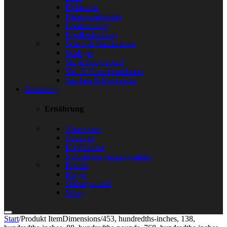
Elektronik
Fitnessarmbänder
Hometraining
Kopfbedeckung
Schals & Handschuhe
Schläger
Ski & Snowboard
Ski- & Snowboardboots
Taschen & Rucksäcke
Ernährung
Ernährung
Abnehmen
Getränke
Kochbücher
Nahrungsergänzungsmittel
Protein
Riegel
Süßungsmittel
Whey
Start
/
Produkt ItemDimensions
/
453, hundredths-inches, 138,