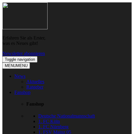
Skip
Skip
to
to
navigation
content
Erfahren Sie als Erster,
was es Neues gibt!
Newsletter abonnieren
Toggle navigation
MENU
MENU
News
Aktuelles
Ratgeber
Fanshop
Fanshop
Deutsche Nationalmannschaft
1. FC Köln
1. FC Nürnberg
1. FSV Mainz 05