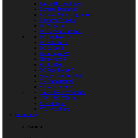
Bayer 04 Leverkusen
Borussia Dortmund
Borussia Mönchengladbach
Eintracht Frankfurt
FC Augsburg
FC Bayern München
FC Ingolstadt 04
FC Schalke 04
FC St. Pauli
Hamburger SV
Hannover 96
Hertha BSC
SC Paderborn 07
SpVgg Greuther Fürth
SV Darmstadt 98
SV Werder Bremen
TSG 1899 Hoffenheim
TSV 1860 München
VfB Stuttgart
VfL Wolfsburg
Bekleidung
Damen