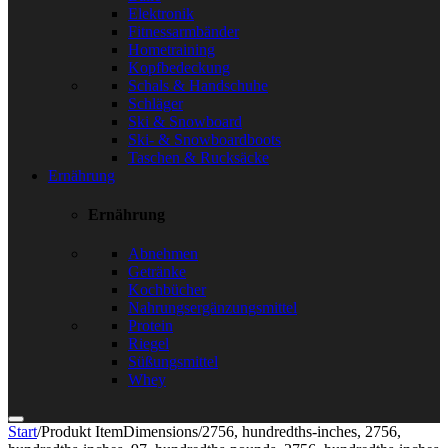
Elektronik
Fitnessarmbänder
Hometraining
Kopfbedeckung
Schals & Handschuhe
Schläger
Ski & Snowboard
Ski- & Snowboardboots
Taschen & Rucksäcke
Ernährung
Ernährung
Abnehmen
Getränke
Kochbücher
Nahrungsergänzungsmittel
Protein
Riegel
Süßungsmittel
Whey
Start
/
Produkt ItemDimensions
/
2756, hundredths-inches, 2756,