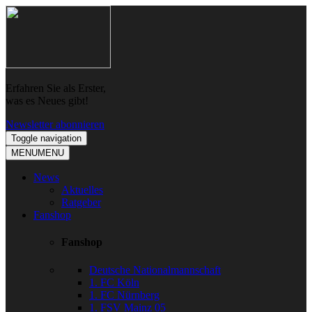
Skip
Skip
to
to
navigation
content
Erfahren Sie als Erster,
was es Neues gibt!
Newsletter abonnieren
Toggle navigation
MENU
MENU
News
Aktuelles
Ratgeber
Fanshop
Fanshop
Deutsche Nationalmannschaft
1. FC Köln
1. FC Nürnberg
1. FSV Mainz 05