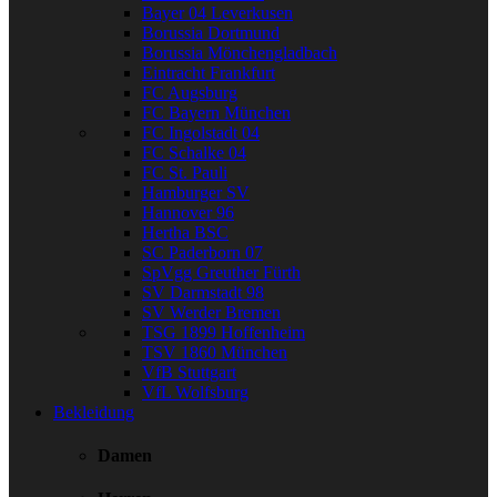
Bayer 04 Leverkusen
Borussia Dortmund
Borussia Mönchengladbach
Eintracht Frankfurt
FC Augsburg
FC Bayern München
FC Ingolstadt 04
FC Schalke 04
FC St. Pauli
Hamburger SV
Hannover 96
Hertha BSC
SC Paderborn 07
SpVgg Greuther Fürth
SV Darmstadt 98
SV Werder Bremen
TSG 1899 Hoffenheim
TSV 1860 München
VfB Stuttgart
VfL Wolfsburg
Bekleidung
Damen