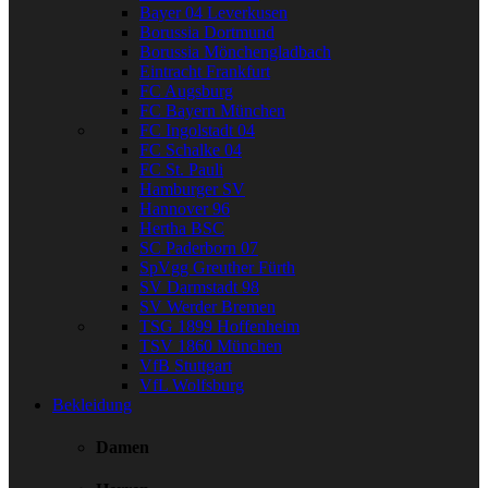
Bayer 04 Leverkusen
Borussia Dortmund
Borussia Mönchengladbach
Eintracht Frankfurt
FC Augsburg
FC Bayern München
FC Ingolstadt 04
FC Schalke 04
FC St. Pauli
Hamburger SV
Hannover 96
Hertha BSC
SC Paderborn 07
SpVgg Greuther Fürth
SV Darmstadt 98
SV Werder Bremen
TSG 1899 Hoffenheim
TSV 1860 München
VfB Stuttgart
VfL Wolfsburg
Bekleidung
Damen