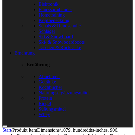
Elektronik
Fitnessarmbänder
Hometraining
Kopfbedeckung
Schals & Handschuhe
Schläger
Ski & Snowboard
Ski- & Snowboardboots
Taschen & Rucksäcke
Ernährung
Ernährung
Abnehmen
Getränke
Kochbücher
Nahrungsergänzungsmittel
Protein
Riegel
Süßungsmittel
Whey
Start
/
Produkt ItemDimensions
/
1079, hundredths-inches, 906,