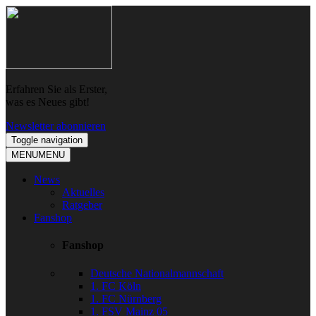
Skip
Skip
to
to
navigation
content
Erfahren Sie als Erster,
was es Neues gibt!
Newsletter abonnieren
Toggle navigation
MENU
MENU
News
Aktuelles
Ratgeber
Fanshop
Fanshop
Deutsche Nationalmannschaft
1. FC Köln
1. FC Nürnberg
1. FSV Mainz 05